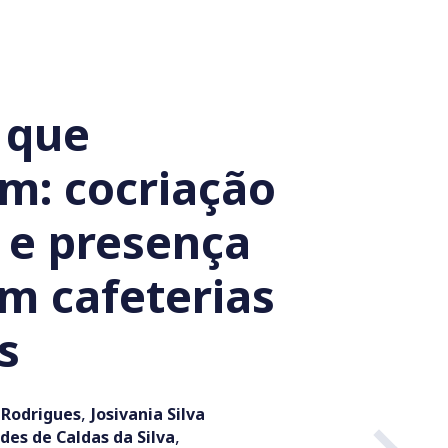
 que
m: cocriação
 e presença
em cafeterias
s
,
 Rodrigues
Josivania Silva
,
es de Caldas da Silva