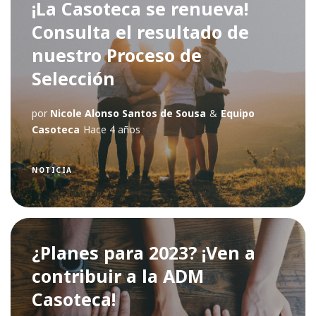
¡La Casoteca se renueva!
Consulta el resultado de
nuestro Proceso de
Selección
por
Nicole Alonso Santos de Sousa
&
Equipo
Casoteca
Hace 4 años
NOTICIA
¿Planes para 2023? ¡Ven a
contribuir a la ADM
Casoteca!