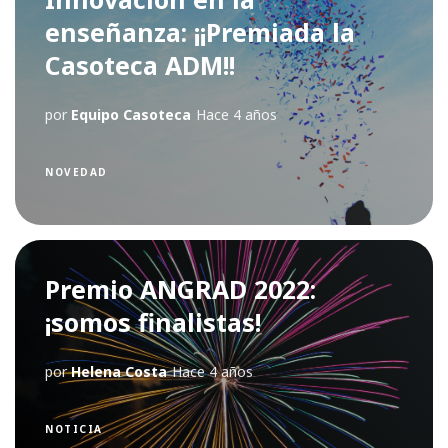
enseñanza: ¡¡Premiada la
Casoteca ADM!!
por
Equipo Casoteca
Hace 4 años
NOVEDAD
Premio ANGRAD 2022:
¡somos finalistas!
por
Helena Costa
Hace 4 años
NOTICIA