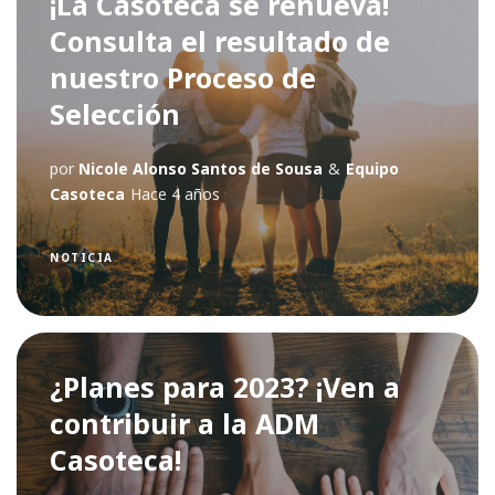
¡La Casoteca se renueva!
Consulta el resultado de
nuestro Proceso de
Selección
por
Nicole Alonso Santos de Sousa
&
Equipo
Casoteca
Hace 4 años
NOTICIA
¿Planes para 2023? ¡Ven a
contribuir a la ADM
Casoteca!