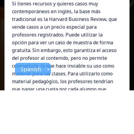
Si tienes recursos y quieres casos muy
contemporáneos en inglés, la base más
tradicional es la Harvard Business Review, que
vende casos a un precio especial para
profesores registrados. Puede utilizar la
opción para ver un caso de muestra de forma
gratuita. Sin embargo, esto garantiza el acceso
del profesor al contenido, pero no permite
compartirlo, lo que hace inviable su uso como
material para las clases. Para utilizarlo como
material pedagógico, los profesores tendrían
que pagar una cuota por cada alumno que
vaya a utilizar el estuche en la actividad de
clase, que ronda los 7 dólares.
En la realidad de universidades federales
como la nuestra, si bien queremos trabajar
con casos de enseñanza gerencial, no